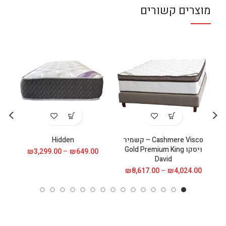
מוצרים קשורים
Cashmere Visco – קשמיר
Hidden
מיטה
ויסקו Gold Premium King
649.00
₪
–
3,299.00
₪
טווח
David
מחירים:
4,024.00
₪
–
8,617.00
₪
טווח
עד
מחירים:
עד