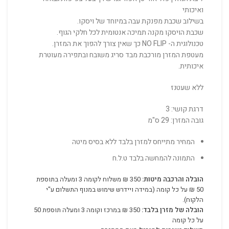
ואיכותי
בשילוב
שכבת מפנקת עבה במיוחד של ויסקו.
שכבת הויסקו מקנה תמיכה אנטומית לכל חלקי הגוף.
טכנולוגית ה- NO FLIP כך שאין צורך להפוך את המזרן.
מעטפת המזרן מורכבת מבד סריג משובח ובתפירה מעוטרת
איכותית.
ללא שעטנז
דרגת קושי: 3
גובה המזרן: 29
ס"מ
המחיר מתייחס למזרן בלבד ללא בסיס מיטה
התמונה להמחשה בלבד ט.ל.ח
הובלה והרכבה מיטות:
350 ₪ משלוח לקומה 3 ומעלה בתוספת
50 ₪ על כל קומה (במידה ויידרש שימוש במנוף התשלום ע"י
הלקוח).
הובלה של מזרן בלבד:
350 ₪ במרכז וקומה 3 ומעלה תוספת 50
על כל קומה