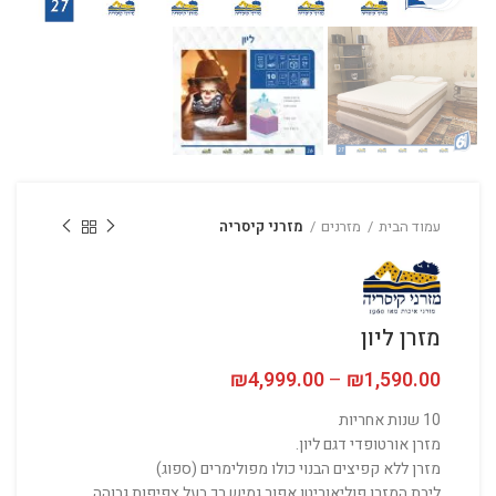
עמוד הבית
מזרנים
מזרני קיסריה
מזרן ליון
1,590.00
₪
–
4,999.00
₪
טווח מחירים: ⁦₪1,590.00⁩ עד
10 שנות אחריות
מזרן אורטופדי דגם ליון.
מזרן ללא קפיצים הבנוי כולו מפולימרים (ספוג)
ליבת המזרן פוליאוריטן אפור גמיש רך בעל צפיפות גבוהה