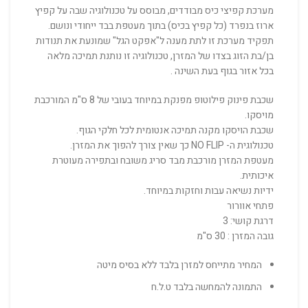
מערכת קפיצי כיס מבודדים, מבוסס על טכנולוגיה שבה על קפיץ
ארוז בנפרד (כל קפיץ בכיס) בתוך מעטפת בבד ייחודי ונושם.
תפקיד מערכת זו לתת מענה ל"אפקט הגל" שמונעת את תנודות
בן/בת הזוג בצדו של המזרן, טכנולוגיה זו נותנת תמיכה מלאה
בכל אזור בגוף בעת השינה .
שכבת פינוק פילוטופ מפנקת במיוחד בעובי של 8 ס"מ המורכבת
מויסקו.
שכבת הויסקו מקנה תמיכה אנטומית לכל חלקי הגוף.
טכנולוגית ה- NO FLIP כך שאין צורך להפוך את המזרן.
מעטפת המזרן מורכבת מבד סריג משובח ובתפירה מעוטרת
איכותית.
ידיות נשיאה עבות וחזקות במיוחד.
פתחי אוורור
דרגת קושי: 3
גובה המזרן : 30 ס"מ
המחיר מתייחס למזרן בלבד ללא בסיס מיטה
התמונה להמחשה בלבד ט.ל.ח