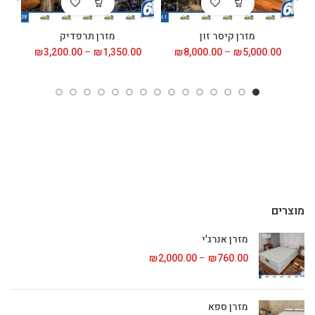
מזרן קיסר זון
מזרן תרפדיק
5,000.00
₪
–
8,000.00
₪
טווח
1,350.00
₪
–
3,200.00
₪
טווח
מחירים:
מחירים:
עד
עד
מוצרים
מזרן אנרג'י
760.00
₪
–
2,000.00
₪
טווח מחירים: ⁦₪760.00⁩ עד
מזרן ספא