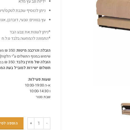
ידיות וגב עץ מלא
ניתן להוסיף שכבת לטקס/ויס
עץ בגוונים: טבעי, דובדבן, אגוז
*ניתן לשנות את צבע הבד
*התמונה להמחשה בלבד ט.ל.ח
הובלה והרכבה מיטות:
שימוש במנוף התשלום ע"י הלקוח).
הובלה של מזרן בלבד:
350 ₪ במרכז וקומה 3 ומעלה תוספת 50 על כל קומה
תשלום ישירות למוביל בעת המס
שעות פעילות:
א-ה 10:00-19:00
ו 10:00-14:30
שבת סגור
הוספה לסל