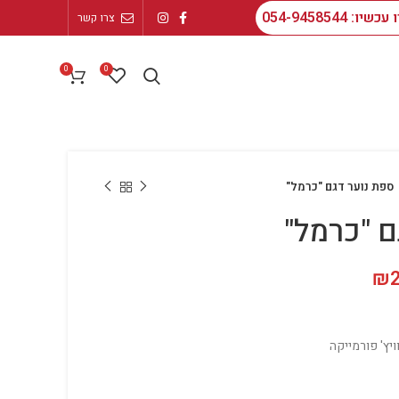
: 054-9458544
צרו קשר
0
0
ספת נוער דגם "כרמל"
ם "כרמל"
₪
היה: ₪3,299.00.
המחיר הנוכחי הוא: ₪2,599.00.
יץ' פורמייקה