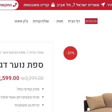
היר
שארית ישראל 7, תל אביב
קנייה מאובטחת
התקשרו עכשיו
מבצעים
דף הבית
חנות
עגלת קניות
צ'ק אאוט
עמוד הבית
ספות ומיטות נוער
-21%
ספת נוער דג
2,599.00
המחיר המקורי 
₪
3,299.00
מזרן קפיצי בונל
ארגז מצעים רחב עשוי מסנדוו
כריות גב מעוצבות