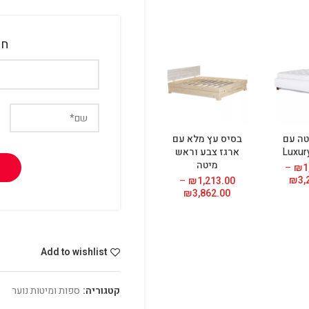
חז
טה עם
בסיס עץ מלא עם
בסיס מיטה עם
בסיס מי
ארגז צבע וראש
מסגרת וארגז מצעים
75.00
מיטה
49.00
–
₪
1,228.00
–
₪
1
3,
₪
טווח
3,911.00
₪
טווח
–
₪
1,213.00
מחירים:
מחירים:
3,862.00
₪
טווח
מחירים:
עד
עד
עד
Add to wishlist
קטגוריה:
ספות ומיטות נוער