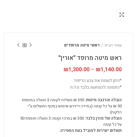
לחץ להגדלה
עמוד הבית
ראשי מיטה מרופדים
ראש מיטה מרופד "אורין"
1,140.00
₪
–
1,300.00
₪
טווח מחירים: ⁦₪1,140.00⁩ עד
*ניתן לשנות את צבע הריפוד.
*התמונה להמחשה בלבד ט.ל.ח
הובלה והרכבה מיטות:
350 ₪ משלוח לקומה 3 ומעלה בתוספת
50 ₪ על כל קומה (במידה ויידרש שימוש במנוף התשלום ע"י
הלקוח).
הובלה של מזרן בלבד:
350 ₪ במרכז וקומה 3 ומעלה תוספת 50
על כל קומה
תשלום ישירות למוביל בעת המסירה.