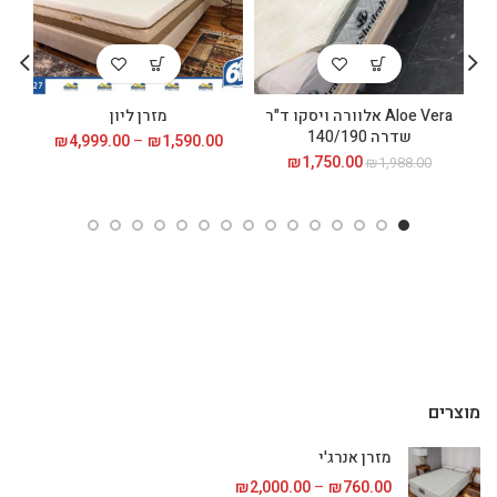
Aloe Vera אלוורה ויסקו ד"ר
מזרן ליון
שדרה 140/190
1,590.00
₪
–
4,999.00
₪
טווח
מחירים:
1,750.00
₪
המחיר המקורי
המחיר
₪
1,988.00
היה: ₪1,988.00.
הנוכחי הוא:
עד
₪1,750.00.
מוצרים
מזרן אנרג'י
760.00
₪
–
2,000.00
₪
טווח מחירים: ⁦₪760.00⁩ עד