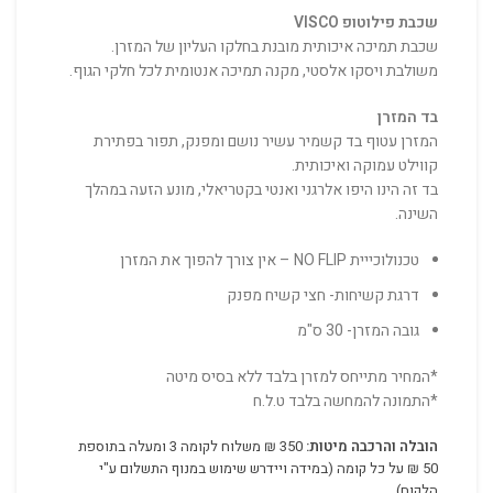
שכבת פילוטופ VISCO
שכבת תמיכה איכותית מובנת בחלקו העליון של המזרן.
משולבת ויסקו אלסטי, מקנה תמיכה אנטומית לכל חלקי הגוף.
בד המזרן
המזרן עטוף בד קשמיר עשיר נושם ומפנק, תפור בפתירת
קווילט עמוקה ואיכותית.
בד זה הינו היפו אלרגני ואנטי בקטריאלי, מונע הזעה במהלך
השינה.
טכנולוכייית NO FLIP – אין צורך להפוך את המזרן
דרגת קשיחות- חצי קשיח מפנק
גובה המזרן- 30 ס"מ
*המחיר מתייחס למזרן בלבד ללא בסיס מיטה
*התמונה להמחשה בלבד ט.ל.ח
הובלה והרכבה מיטות:
350 ₪ משלוח לקומה 3 ומעלה בתוספת
50 ₪ על כל קומה (במידה ויידרש שימוש במנוף התשלום ע"י
הלקוח).