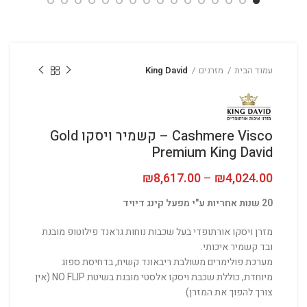
עמוד הבית
מזרנים
King David
Cashmere Visco – קשמיר ויסקו Gold
Premium King David
4,024.00
₪
–
8,617.00
₪
טווח מחירים: ⁦₪4,024.00⁩ עד
20 שנות אחריות ע"י מפעל קינג דיויד
מזרן ויסקו אורתופדי בעל שכבות נוחות גראנד פילוטופ מובנת
ובד קשמיר איכותי.
מערכת פולימרים משולבת ריבאונד קשיח, בדחיסת ספוג
מיוחדת, כוללת שכבת ויסקו אלסטי מובנת בשיטת NO FLIP (אין
צורך להפוך את המזרן)