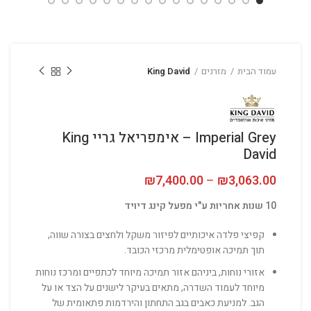
עמוד הבית
מזרנים
King David
Imperial Grey – אימפריאל גריי King
David
3,063.00
₪
–
7,400.00
₪
טווח מחירים: ⁦₪3,063.00⁩ עד
10 שנות אחריות ע"י מפעל קינג דיויד
קפיצי פלדה איכותיים לפיזור משקל ולחצים בצורה שווה,
תוך תמיכה אופטימלית מרכזי הכובד.
אזורי נוחות, ביניהם אזור תמיכה מיוחד לכתפיים ומרכז נוחות
מיוחד לעמוד השדרה, מתאים בעיקר לישנים על הצד או על
הגב. למניעת כאבים בגב התחתון והירדמות פתאומית של