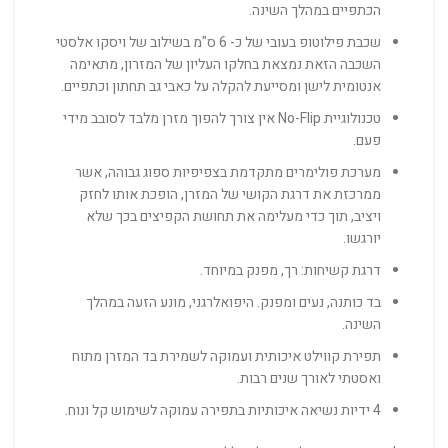
הכתפיים במהלך השינה.
שכבת פילוטופ בעובי של כ- 6 ס"מ בשילוב של ויסקו אלסטי
השכבה הזאת נמצאת בחלקו העליון של המזרון, מתאימה
אנטומית לישן ומסייעת להקלה על כאבי גב תחתון וכתפיים.
טכנולוגיית No-Flip אין צורך להפוך מזרן מלבד לסובב מידי
פעם.
מערכת פולימרים מתקדמת בצפיפיות ספוג גבוהה, אשר
ממרכזת את דרגת הקושי של המזרן, הופכת אותו לחזק
ויציב, תוך כדי מעלימה את תחושת הקפיצים בכך שלא
יורגשו.
דרגת קשיחות: רך, מפנק במיוחד.
בד כותנה, נעים ומפנק. היפואלרגני, מונע הזעה במהלך
השינה.
תפירת קווילט איכותית ועמוקה לשמירת בד המזרן מתוח
ואסטתי לאורך שנים רבות.
4 ידיות נשיאה איכותיות בתפירה עמוקה לשימוש קל ונוח.