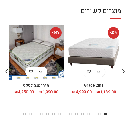
מוצרים קשורים
%
-36%
-25%
Grace 2in1
מזרן מגה לטקס
1,139.00
₪
–
4,999.00
₪
טווח
1,990.00
₪
–
4,250.00
₪
טווח
מחירים:
מחירים:
עד
עד